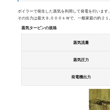
ボイラーで発生した蒸気を利用して発電を行います
その出力は最大９,０００ｋＷで、一般家庭の約２１
蒸気タービンの規格
蒸気流量
蒸気圧力
発電機出力