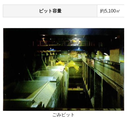
ピット容量
約5,100㎥
ごみピット