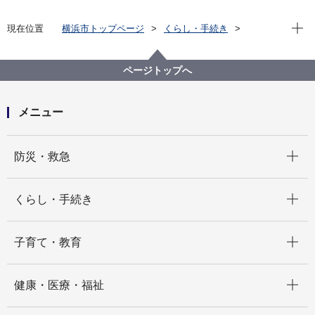
現在位
現在位置
横浜市トップページ
くらし・手続き
住まい・暮らし
ごみ・リサイクル
施設の紹介
焼却工場
旭工場
工場の設備
旭工場 ごみピット
ページトップへ
メニュー
開く
防災・救急
開く
くらし・手続き
開く
子育て・教育
開く
健康・医療・福祉