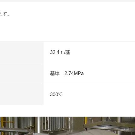
ます。
32.4ｔ/基
基準 2.74MPa
300℃