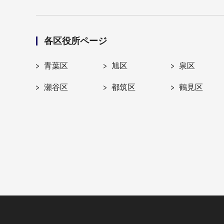
各区役所ページ
青葉区
旭区
泉区
瀬谷区
都筑区
鶴見区