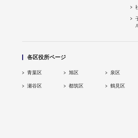
各区役所ページ
青葉区
旭区
泉区
瀬谷区
都筑区
鶴見区