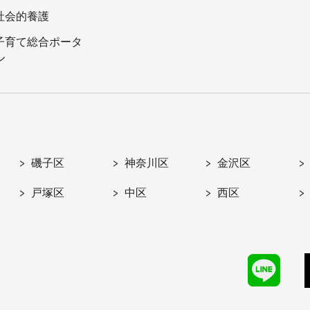
社会的養護
子育て総合ポータ
ル
磯子区
神奈川区
金沢区
戸塚区
中区
西区