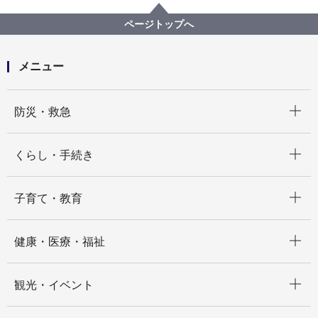
清潔できれいなまちづくり
喫煙禁止地区について
喫煙禁止地区
ページトップへ
メニュー
開く
防災・救急
開く
くらし・手続き
開く
子育て・教育
開く
健康・医療・福祉
開く
観光・イベント
開く