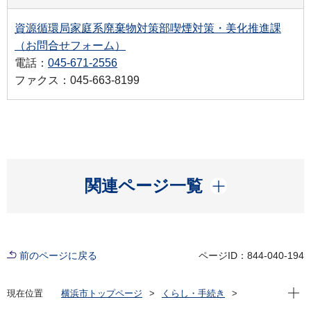
資源循環局家庭系廃棄物対策部喫煙対策・美化推進課
（お問合せフォーム）
電話：
045-671-2556
ファクス：045-663-8199
開く
関連ページ一覧
前のページに戻る
ページID：844-040-194
現在位
現在位置
横浜市トップページ
くらし・手続き
住まい・暮らし
ごみ・リサイクル