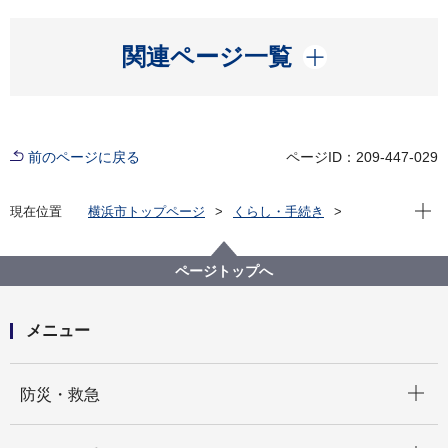
開く
関連ページ一覧
前のページに戻る
ページID：209-447-029
現在位
現在位置
横浜市トップページ
くらし・手続き
住まい・暮らし
ごみ・リサイクル
災害時のごみ
災害時の資源とごみの分け方・出し方
ページトップへ
メニュー
開く
防災・救急
開く