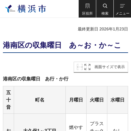
区役所
検索
メニュー
最終更新日 2026年1月23日
港南区の収集曜日 あ～お・か～こ
画面サイズで表示
港南区の収集曜日 あ行・か行
五
十
町名
月曜日
火曜日
水曜日
音
プラス
燃やす
お
大久保1～3丁目
チック
なし