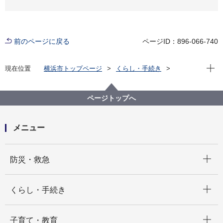
前のページに戻る
ページID：896-066-740
現在位
現在位置
横浜市トップページ
くらし・手続き
住まい・暮らし
ごみ・リサイクル
ごみと資源の分け方・出し方
ごみと資源の収集曜日
港南区の収集曜日
ページトップへ
港南区の収集曜日 あ～お・か～こ
メニュー
開く
防災・救急
開く
くらし・手続き
開く
子育て・教育