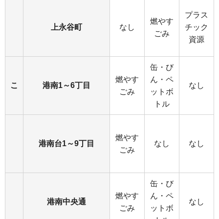
プラス
燃やす
上永谷町
なし
チック
ごみ
資源
缶・び
燃やす
ん・ペ
こ
港南1～6丁目
なし
ごみ
ットボ
トル
燃やす
港南台1～9丁目
なし
なし
ごみ
缶・び
燃やす
ん・ペ
港南中央通
なし
ごみ
ットボ