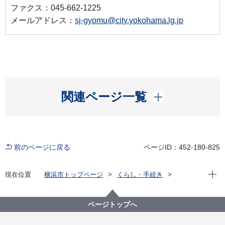
ファクス：045-662-1225
メールアドレス：
sj-gyomu@city.yokohama.lg.jp
開く
関連ページ一覧
前のページに戻る
ページID：452-180-825
現在位
現在位置
横浜市トップページ
くらし・手続き
住まい・暮らし
ごみ・リサイクル
ごみと資源の分け方・出し方
ごみと資源の収集曜日
泉区の収集曜日
ページトップへ
泉区の収集曜日 な～の