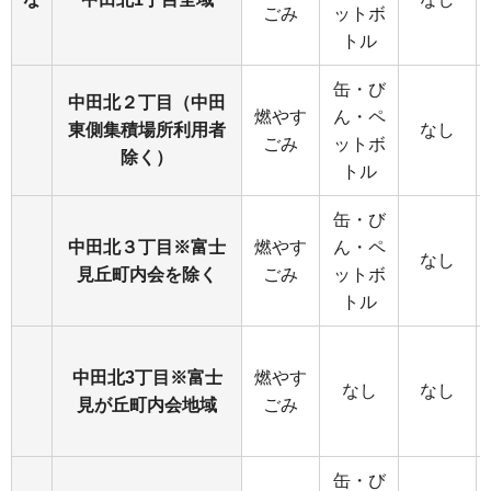
ごみ
ットボ
トル
缶・び
中田北２丁目（中田
燃やす
ん・ペ
東側集積場所利用者
なし
ごみ
ットボ
除く）
トル
缶・び
中田北３丁目※富士
燃やす
ん・ペ
なし
見丘町内会を除く
ごみ
ットボ
トル
中田北3丁目※富士
燃やす
なし
なし
見が丘町内会地域
ごみ
缶・び