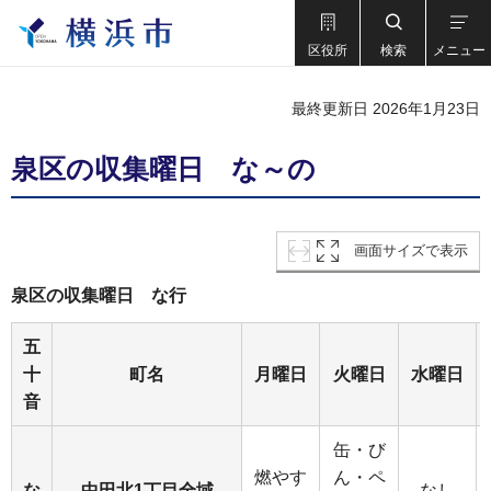
区役所
検索
メニュー
最終更新日 2026年1月23日
泉区の収集曜日 な～の
画面サイズで表示
泉区の収集曜日 な行
五
十
町名
月曜日
火曜日
水曜日
音
缶・び
燃やす
ん・ペ
な
中田北1丁目全域
なし