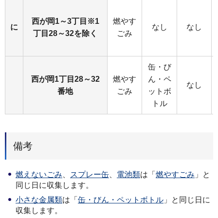
西が岡1～3丁目※1
燃やす
に
なし
なし
丁目28～32を除く
ごみ
缶・び
西が岡1丁目28～32
燃やす
ん・ペ
なし
番地
ごみ
ットボ
トル
備考
燃えないごみ
、
スプレー缶
、
電池類
は「
燃やすごみ
」と
同じ日に収集します。
小さな金属類
は「
缶・びん・ペットボトル
」と同じ日に
収集します。