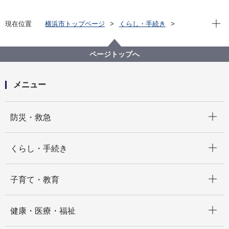
現在位
現在位置
横浜市トップページ
くらし・手続き
住まい・暮らし
ごみ・リサイクル
分別収集について
分別収集した資源物のリサイクル
ページトップへ
乾電池のリサイクル
メニュー
開く
防災・救急
開く
くらし・手続き
開く
子育て・教育
開く
健康・医療・福祉