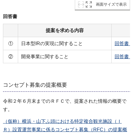
画面サイズで表示
回答書
提案を求める内容
①
日本型IRの実現に関すること
回答書（
②
開発事業に関すること
回答書（
コンセプト募集の提案概要
令和２年６月末までのＲＦＣで、提案された情報の概要で
す。
（仮称）横浜・山下ふ頭における特定複合観光施設（Ｉ
Ｒ）設置運営事業に係るコンセプト募集（RFC）の提案概