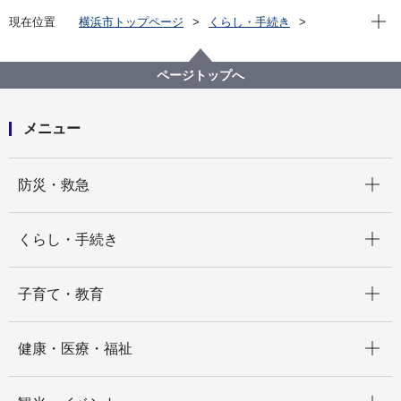
現在位
現在位置
横浜市トップページ
くらし・手続き
まちづくり・環境
都市整備
都市づくりにおける総合調整
ＩＲ（統合型リゾート）等新たな戦略的都市づくり検
ページトップへ
討（これまでの検討）
IR（統合型リゾート）の実現に向けた民間事業者から
のコンセプト提案募集について
メニュー
開く
防災・救急
開く
くらし・手続き
開く
子育て・教育
開く
健康・医療・福祉
開く