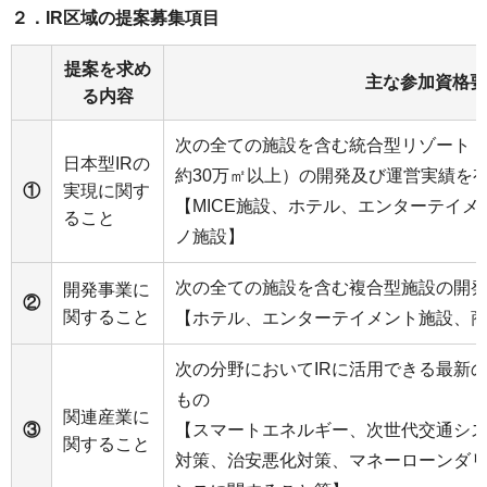
２．IR区域の提案募集項目
提案を求め
主な参加資格要
る内容
次の全ての施設を含む統合型リゾート
日本型IRの
約30万㎡以上）の開発及び運営実績を
①
実現に関す
【MICE施設、ホテル、エンターテイ
ること
ノ施設】
次の全ての施設を含む複合型施設の開
開発事業に
②
関すること
【ホテル、エンターテイメント施設、
次の分野においてIRに活用できる最新
もの
関連産業に
③
【スマートエネルギー、次世代交通シ
関すること
対策、治安悪化対策、マネーローンダリ