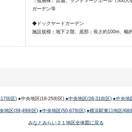
〔低層棟〕店舗、ランドマークホール（500人
ガーデン等
◆ドックヤードガーデン
施設規模：地下２階、底部：長さ約100m、幅約
。
17街区)
●中央地区(18-25街区)
●中央地区(26-31街区)
●中央地区
央地区(39-49街区)
●中央地区(50-67街区)
●横浜駅東口地区(68
みなとみらい２１地区全体図に戻る