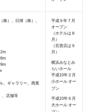
（株）、日揮（株）、
平成９年７月
オープン
（ホテルは８
月）
（百貨店は９
2m
月）
8m
横浜みなとみ
9m
らいホール
m
平成10年２月
小ホール オー
ル、ギャラリー、商業
プン
）、店舗等
平成10年６月
大ホール オー
プン