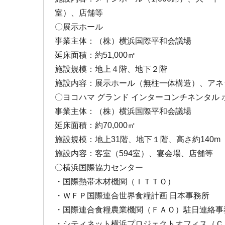
室）、店舗等
〇展示ホール
事業主体：（株）横浜国際平和会議場
延床面積：約51,000㎡
施設規模：地上４階、地下２階
施設内容：展示ホール（無柱一体構造）、アネ
〇ヨコハマ グランド インターコンチネンタル 
事業主体：（株）横浜国際平和会議場
延床面積：約70,000㎡
施設規模：地上31階、地下１階、高さ約140m
施設内容：客室（594室）、宴会場、店舗等
〇横浜国際協力センター
・国際熱帯木材機関（ＩＴＴＯ）
・ＷＦＰ国際連合世界食糧計画 日本事務所
・国際連合食糧農業機関（ＦＡＯ）駐日連絡事
・シティネット横浜プロジェクトオフィス（Ｃ