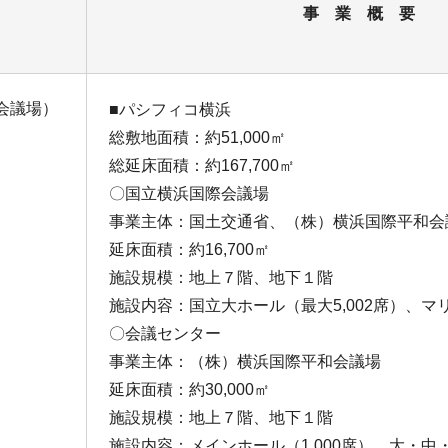
事 業 概 要
会議場）
■パシフィコ横浜
総敷地面積：約51,000㎡
総延床面積：約167,700㎡
〇国立横浜国際会議場
事業主体：国土交通省、（株）横浜国際平和会
延床面積：約16,700㎡
施設規模：地上７階、地下１階
施設内容：国立大ホール（最大5,002席）、マ
〇会議センター
事業主体：（株）横浜国際平和会議場
延床面積：約30,000㎡
施設規模：地上７階、地下１階
施設内容：メインホール（1,000席）、大・中