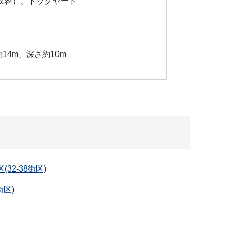
収容）、ドックヤード
14m、深さ約10m
(32-38街区)
街区)