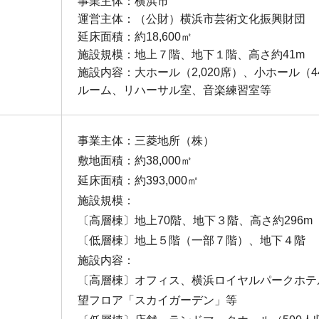
事業主体：横浜市
運営主体：（公財）横浜市芸術文化振興財団
延床面積：約18,600㎡
施設規模：地上７階、地下１階、高さ約41m
施設内容：大ホール（2,020席）、小ホール（
ルーム、リハーサル室、音楽練習室等
事業主体：三菱地所（株）
敷地面積：約38,000㎡
延床面積：約393,000㎡
施設規模：
〔高層棟〕地上70階、地下３階、高さ約296m
〔低層棟〕地上５階（一部７階）、地下４階
施設内容：
〔高層棟〕オフィス、横浜ロイヤルパークホテル
望フロア「スカイガーデン」等