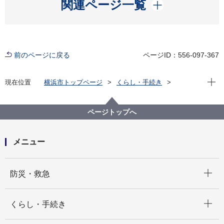
開く
関連ページ一覧
前のページに戻る
ページID：556-097-367
現在位
現在位置
横浜市トップページ
くらし・手続き
まちづくり・環境
みどり・公園
公園
公園に関するよくある質問
子どもと遊び、遊具について
ページトップへ
公園の広場を独占されていて子どもが遊べないのです
が。
メニュー
開く
防災・救急
開く
くらし・手続き