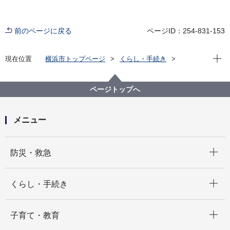
前のページに戻る
ページID：254-831-153
現在位
現在位置
横浜市トップページ
くらし・手続き
まちづくり・環境
建築・都市計画
建築・宅地に関する手続き・相談等
省エネ住宅に関するご相談
ページトップへ
メニュー
開く
防災・救急
開く
くらし・手続き
開く
子育て・教育