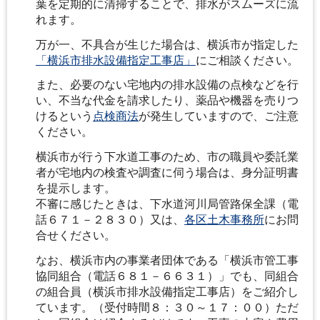
葉を定期的に清掃することで、排水がスムーズに流
れます。
万が一、不具合が生じた場合は、横浜市が指定した
「横浜市排水設備指定工事店」
にご相談ください。
また、必要のない宅地内の排水設備の点検などを行
い、不当な代金を請求したり、薬品や機器を売りつ
けるという
点検商法
が発生していますので、ご注意
ください。
横浜市が行う下水道工事のため、市の職員や委託業
者が宅地内の検査や調査に伺う場合は、身分証明書
を提示します。
不審に感じたときは、下水道河川局管路保全課（電
話６７１－２８３０）又は、
各区土木事務所
にお問
合せください。
なお、横浜市内の事業者団体である「横浜市管工事
協同組合（電話６８１－６６３１）」でも、同組合
の組合員（横浜市排水設備指定工事店）をご紹介し
ています。（受付時間８：３０～１７：００）ただ