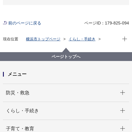
前のページに戻る
ページID：179-825-094
現在位
現在位置
横浜市トップページ
くらし・手続き
まちづくり・環境
河川・下水道
下水道
下水道と河川のFAQ
排水設備一覧
業者の勧誘があったのですが、排水設備の点検・清掃
ページトップへ
などを依頼する必要がありますか？
メニュー
開く
防災・救急
開く
くらし・手続き
開く
子育て・教育