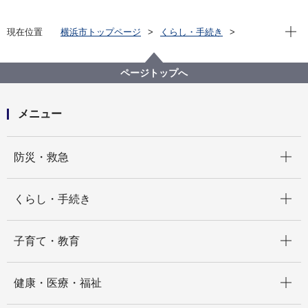
現在位
現在位置
横浜市トップページ
くらし・手続き
まちづくり・環境
河川・下水道
下水道
下水道と河川のFAQ
排水設備一覧
おしりふきをトイレに流してもいいですか。
ページトップへ
メニュー
開く
防災・救急
開く
くらし・手続き
開く
子育て・教育
開く
健康・医療・福祉