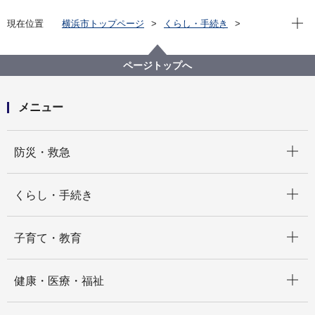
現在位
現在位置
横浜市トップページ
くらし・手続き
まちづくり・環境
河川・下水道
下水道
水再生センター・事務所
水再生センター等の紹介
栄第一水再生センター
ページトップへ
メニュー
開く
防災・救急
開く
くらし・手続き
開く
子育て・教育
開く
健康・医療・福祉
開く