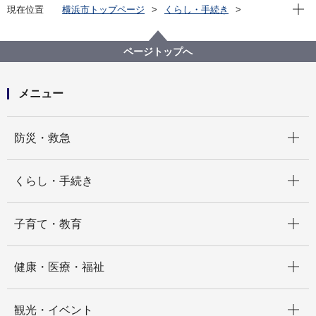
現在位
現在位置
横浜市トップページ
くらし・手続き
まちづくり・環境
環境保全
環境保全の取組
生活環境保全推進ガイドライン年次報告書
ページトップへ
生活環境保全推進ガイドライン年次報告書（2018年度
実績）
メニュー
開く
防災・救急
開く
くらし・手続き
開く
子育て・教育
開く
健康・医療・福祉
開く
観光・イベント