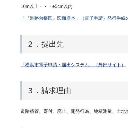
10m以上・・・±5cm以内
「『道路台帳図』図面謄本」（電子申請）発行手続の流
２．提出先
「横浜市電子申請・届出システム」（外部サイト）
３．請求理由
道路移管、寄付、廃止、開発行為、地積測量、土地