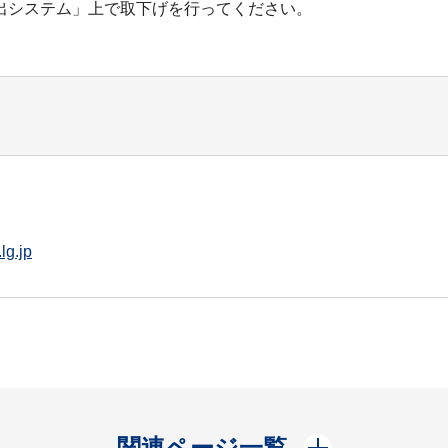
出システム」上で取下げを行ってください。
lg.jp
開く
関連ページ一覧