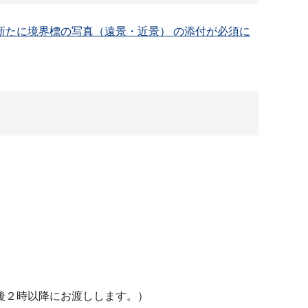
たに境界標の写真（遠景・近景） の添付が必須に
後２時以降にお渡しします。）