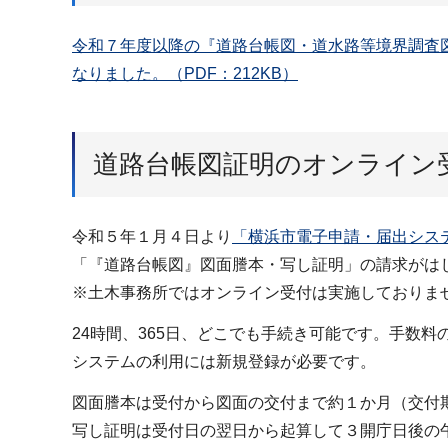
令和７年度以降の『道路台帳図・道水路等境界調査
なりました。（PDF：212KB）
道路台帳図証明のオンライン
令和５年１月４日より
「横浜市電子申請・届出シス
「『道路台帳図』図面謄本・写し証明」の請求がは
※土木事務所ではオンライン受付は実施しておりま
24時間、365日、どこでも手続き可能です。手数
システムの利用には新規登録が必要です。
図面謄本は受付から図面の交付まで約１か月（交付
写し証明は受付日の翌日から起算して３開庁日後の