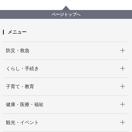
まちづくり・環境
道路
企画・計画等
道路整備の基本計画等
道路整備の基本方針
幹線道路について
幹線道路 環状3号線
ページトップへ
メニュー
開く
防災・救急
開く
くらし・手続き
開く
子育て・教育
開く
健康・医療・福祉
開く
観光・イベント