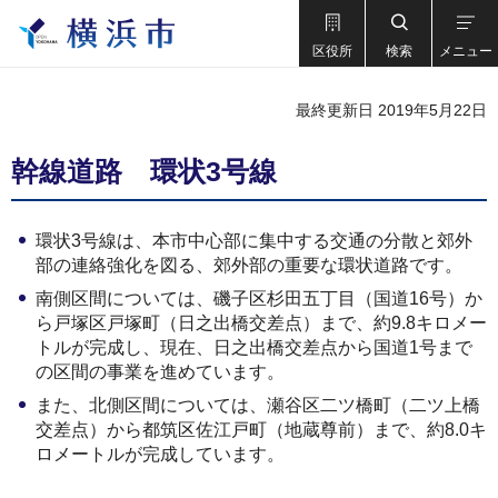
区役所
検索
メニュー
最終更新日 2019年5月22日
幹線道路 環状3号線
環状3号線は、本市中心部に集中する交通の分散と郊外
部の連絡強化を図る、郊外部の重要な環状道路です。
南側区間については、磯子区杉田五丁目（国道16号）か
ら戸塚区戸塚町（日之出橋交差点）まで、約9.8キロメー
トルが完成し、現在、日之出橋交差点から国道1号まで
の区間の事業を進めています。
また、北側区間については、瀬谷区二ツ橋町（二ツ上橋
交差点）から都筑区佐江戸町（地蔵尊前）まで、約8.0キ
ロメートルが完成しています。