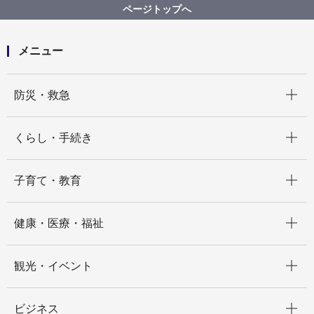
幹線道路について
幹線道路 桜木東戸塚線
ページトップへ
メニュー
開く
防災・救急
開く
くらし・手続き
開く
子育て・教育
開く
健康・医療・福祉
開く
観光・イベント
開く
ビジネス