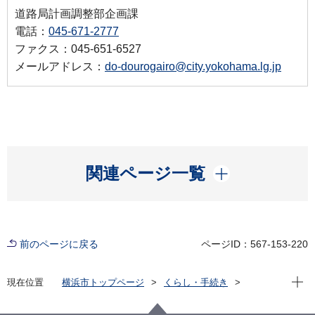
道路局計画調整部企画課
電話：
045-671-2777
ファクス：045-651-6527
メールアドレス：
do-dourogairo@city.yokohama.lg.jp
開く
関連ページ一覧
前のページに戻る
ページID：567-153-220
現在位
現在位置
横浜市トップページ
くらし・手続き
まちづくり・環境
道路
企画・計画等
道路整備の基本計画等
道路整備の基本方針