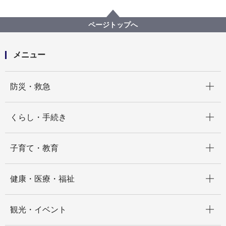
まちづくり・環境
道路
企画・計画等
道路整備の基本計画等
道路整備の基本方針
幹線道路について
幹線道路 横浜鎌倉線
ページトップへ
メニュー
開く
防災・救急
開く
くらし・手続き
開く
子育て・教育
開く
健康・医療・福祉
開く
観光・イベント