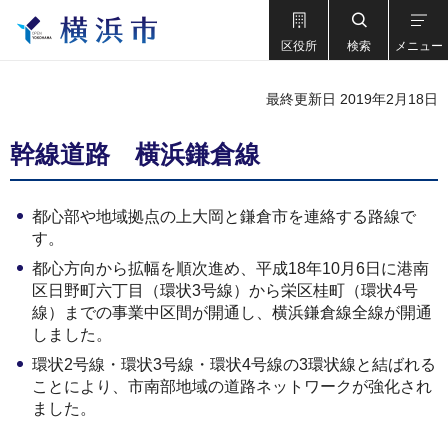
区役所
検索
メニュー
最終更新日 2019年2月18日
幹線道路 横浜鎌倉線
都心部や地域拠点の上大岡と鎌倉市を連絡する路線で
す。
都心方向から拡幅を順次進め、平成18年10月6日に港南
区日野町六丁目（環状3号線）から栄区桂町（環状4号
線）までの事業中区間が開通し、横浜鎌倉線全線が開通
しました。
環状2号線・環状3号線・環状4号線の3環状線と結ばれる
ことにより、市南部地域の道路ネットワークが強化され
ました。