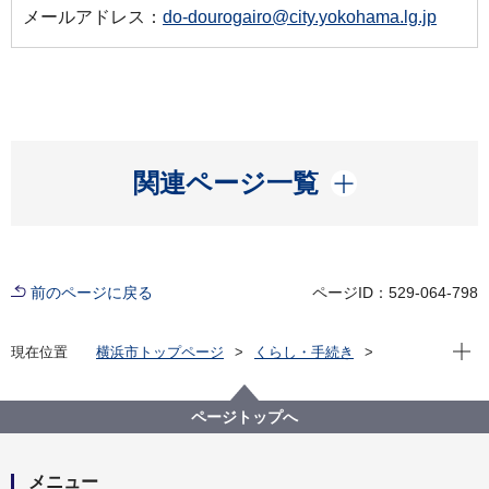
メールアドレス：
do-dourogairo@city.yokohama.lg.jp
開く
関連ページ一覧
前のページに戻る
ページID：529-064-798
現在位
現在位置
横浜市トップページ
くらし・手続き
まちづくり・環境
道路
企画・計画等
道路整備の基本計画等
道路整備の基本方針
幹線道路について
幹線道路 横浜逗子線
ページトップへ
メニュー