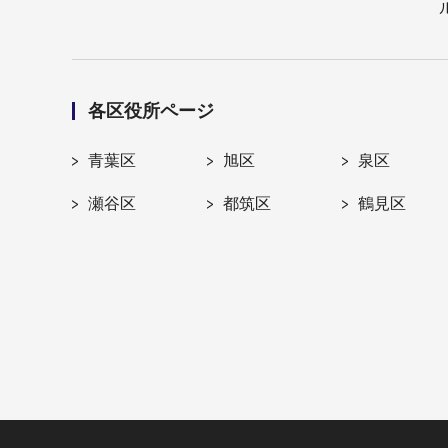
各区役所ページ
青葉区
旭区
泉区
瀬谷区
都筑区
鶴見区