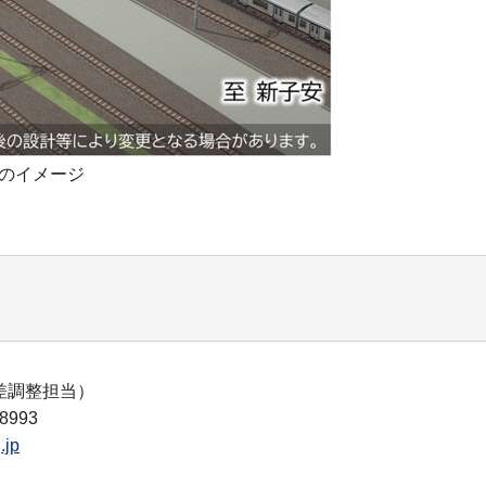
のイメージ
差調整担当）
993
.jp