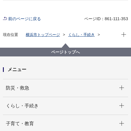
前のページに戻る
ページID：861-111-353
現在位
現在位置
横浜市トップページ
くらし・手続き
まちづくり・環境
道路
安全施設
交通安全のための取り組み
生活道路におけるビッグデータを活用した交通安全対
ページトップへ
策
取組の概要
メニュー
開く
防災・救急
開く
くらし・手続き
開く
子育て・教育