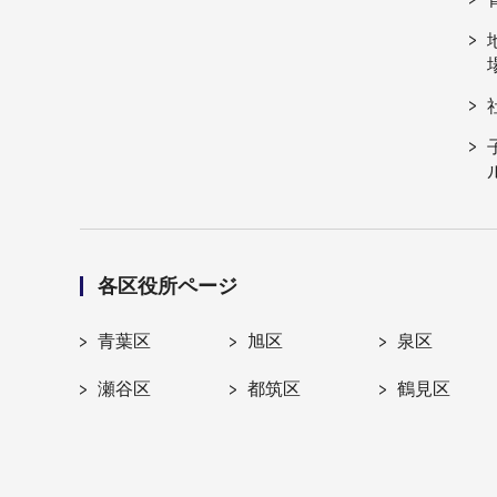
各区役所ページ
青葉区
旭区
泉区
瀬谷区
都筑区
鶴見区