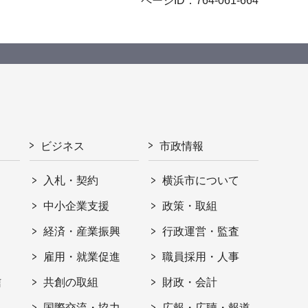
ページID：764-061-664
ビジネス
市政情報
入札・契約
横浜市について
ト
中小企業支援
政策・取組
経済・産業振興
行政運営・監査
雇用・就業促進
職員採用・人事
信
共創の取組
財政・会計
国際交流・協力
広報・広聴・報道