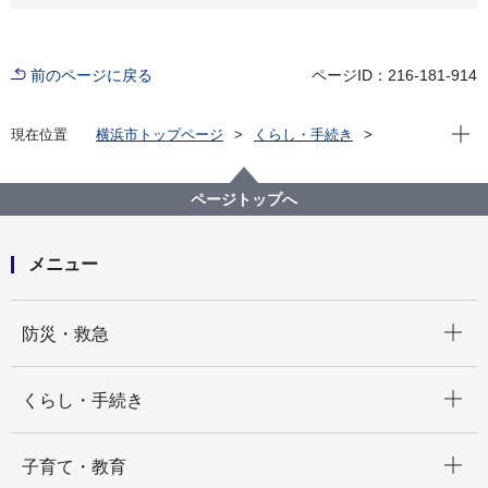
前のページに戻る
ページID：216-181-914
現在位
現在位置
横浜市トップページ
くらし・手続き
まちづくり・環境
道路
安全施設
施設の利用案内
市営地下駐車場のご案内
馬車道地下駐車場
ページトップへ
メニュー
開く
防災・救急
開く
くらし・手続き
開く
子育て・教育