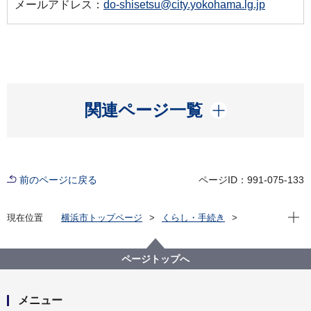
メールアドレス：
do-shisetsu@city.yokohama.lg.jp
開く
関連ページ一覧
前のページに戻る
ページID：991-075-133
現在位
現在位置
横浜市トップページ
くらし・手続き
まちづくり・環境
道路
安全施設
施設の利用案内
市営地下駐車場のご案内
市営地下駐車場の減免について
ページトップへ
メニュー