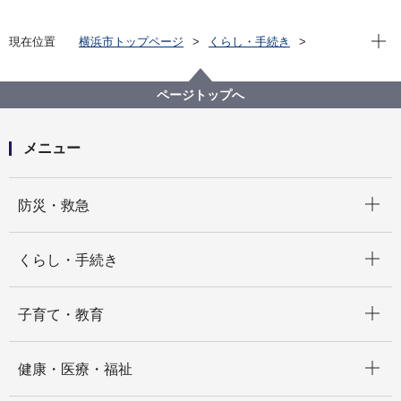
現在位
現在位置
横浜市トップページ
くらし・手続き
市民協働・学び
生涯学習
生涯学習施設
学校開放事業
学校開放事業とは
ページトップへ
メニュー
開く
防災・救急
開く
くらし・手続き
開く
子育て・教育
開く
健康・医療・福祉