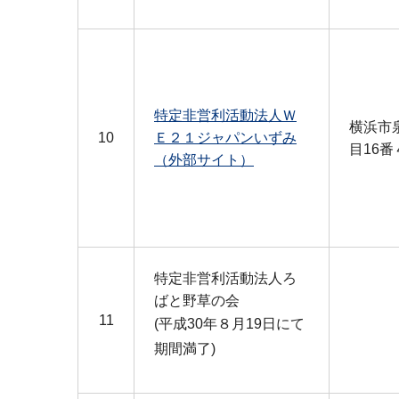
特定非営利活動法人Ｗ
横浜市
10
Ｅ２１ジャパンいずみ
目16番
（外部サイト）
特定非営利活動法人ろ
ばと野草の会
11
(平成30年８月19日にて
期間満了)