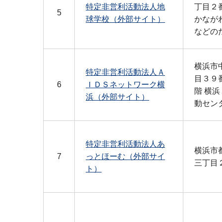
特定非営利活動法人地
丁目２
5
球学校（外部サイト）
かなが
などの
横浜市
特定非営利活動法人Ａ
目３９
6
ＩＤＳネットワーク横
階 横
浜（外部サイト）
動セン
特定非営利活動法人あ
横浜市
7
っとほーむ（外部サイ
三丁目
ト）