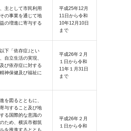
、主として市民利用
平成25年12月
その事業を通じて地
11日から令和
益の増進に寄与する
10年12月10日
まで
以下「依存症｣とい
平成26年２月
、自立生活の実現、
１日から令和
及び依存症に対する
11年１月31日
精神保健及び福祉に
まで
進を図るとともに、
寄与すること及び地
する国際的な意識の
平成26年２月
のため、横浜市都筑
１日から令和
ルを推進するととも