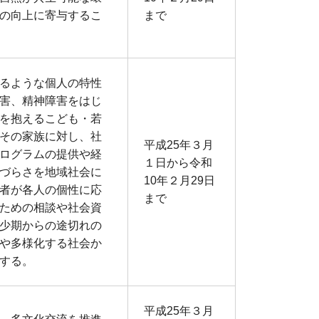
の向上に寄与するこ
まで
るような個人の特性
害、精神障害をはじ
を抱えるこども・若
その家族に対し、社
平成25年３月
ログラムの提供や経
１日から令和
づらさを地域社会に
10年２月29日
者が各人の個性に応
まで
ための相談や社会資
少期からの途切れの
や多様化する社会か
する。
平成25年３月