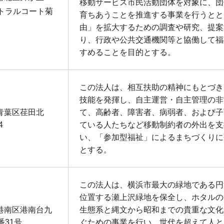
移動サービス市民活動団体を対象に、団
ントラルコート菊
育ちあうことを推進する事業を行うとと
由」を拡大するための調査や研究、提案
り、行政や公共交通機関等と協働して福
すめることを目的とする。
この法人は、相互扶助の精神にもとづき
技能を発揮し、自主運営・自主管理の非
青葉区荏田北
て、高齢者、障害者、病弱者、および子
4
ている人たちなど移動制約者の外出を支
い、「参加型福祉」によるまちづくりに
とする。
この法人は、横浜市最大の緑地である円
位置する瀬上沢緑地を保全し、ホタルの
港南区港南台九
生態系と縄文から昭和までの貴重な文化
番31号
ぐための事業を行い、世代を超えて人と