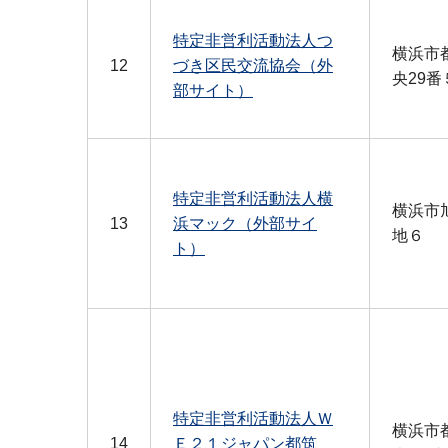
特定非営利活動法人つ
横浜市
12
づき区民交流協会（外
央29番
部サイト）
特定非営利活動法人横
横浜市
13
浜マック（外部サイ
地６
ト）
特定非営利活動法人Ｗ
横浜市
14
Ｅ２１ジャパン都筑