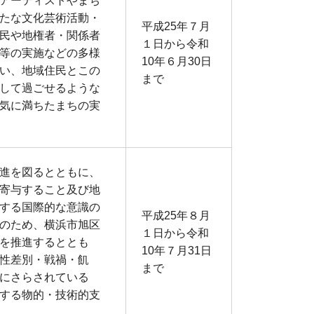
アーティストやまち
たな文化芸術活動・
平成25年７月
民や地権者・関係者
１日から令和
等の実施などの多様
10年６月30日
い、地域住民とこの
まで
して過ごせるような
気に満ちたまちの実
進を図るとともに、
寄与すること及び地
する国際的な意識の
平成25年８月
のため、横浜市旭区
１日から令和
を推進するととも
10年７月31日
性差別・戦禍・飢
まで
にさらされている
する物的・技術的支