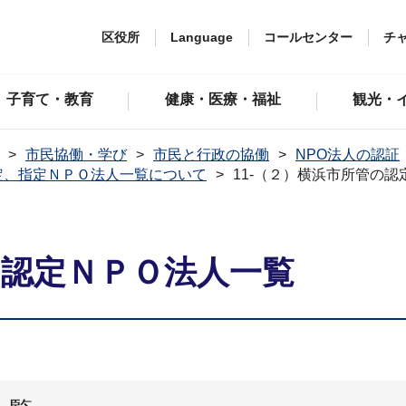
区役所
Language
コールセンター
チ
子育て・教育
健康・医療・福祉
観光・
市民協働・学び
市民と行政の協働
NPO法人の認証
定、指定ＮＰＯ法人一覧について
11-（２）横浜市所管の
の認定ＮＰＯ法人一覧