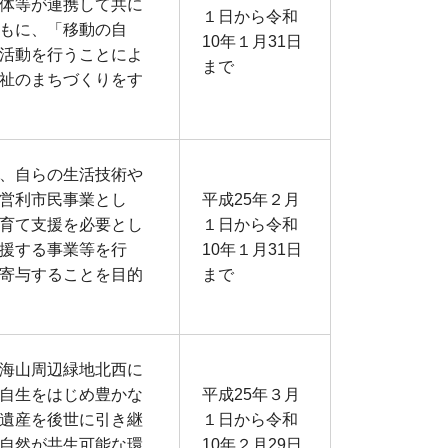
体等が連携して共に
１日から令和
もに、「移動の自
10年１月31日
活動を行うことによ
まで
祉のまちづくりをす
、自らの生活技術や
営利市民事業とし
平成25年２月
育て支援を必要とし
１日から令和
援する事業等を行
10年１月31日
寄与することを目的
まで
海山周辺緑地北西に
自生をはじめ豊かな
平成25年３月
遺産を後世に引き継
１日から令和
自然が共生可能な環
10年２月29日