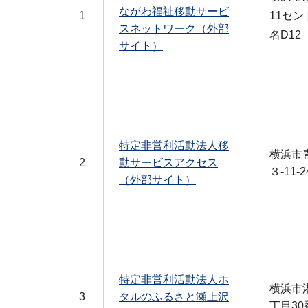
ながわ福祉移動サービ
1
11セ
スネットワーク（外部
名D12
サイト）
特定非営利活動法人移
横浜市
2
動サービスアクセス
３-11-2
（外部サイト）
特定非営利活動法人ホ
横浜市
3
タルのふるさと瀬上沢
丁目30