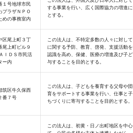
この法人は、外国人及び日本人に対して
番１号地球市民
する事業を行い、広く国際協力の増進に
わプラザＮＰＯ
とする。
ための事務室内
中区尾上町３丁
この法人は、不特定多数の人々に対して
番尾上町ビル９
に関する予防、教育、啓発、支援活動を
浜ＡＩＤＳ市民活
認識を高め、保健、医療の増進及び子ど
ター内
与することを目的とする。
この法人は、子どもを養育する父母や団
都筑区牛久保西
育をサポートする事業を行い、仕事と子
２番７号
ちづくりに寄与することを目的とする。
この法人は、初黄・日ノ出町地区を中心