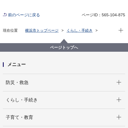
前のページに戻る
ページID：565-104-875
現在位
現在位置
横浜市トップページ
くらし・手続き
市民協働・学び
市民と行政の協働
NPO法人の認証
11 横浜市所管のＮＰＯ法人検索・認定、指定ＮＰＯ
ページトップへ
法人一覧について
11-（１）横浜市所管のＮＰＯ法人検索
メニュー
開く
防災・救急
開く
くらし・手続き
開く
子育て・教育