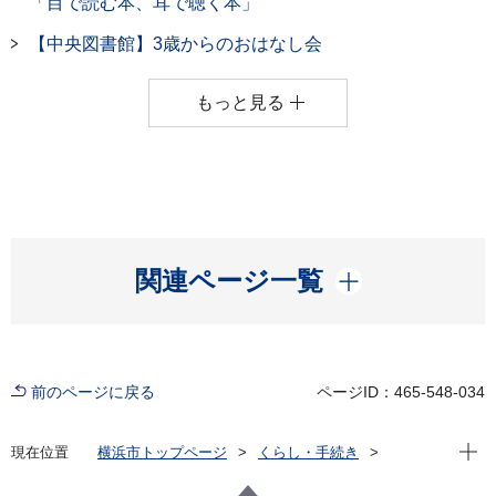
「目で読む本、耳で聴く本」
【中央図書館】3歳からのおはなし会
もっと見る
開く
関連ページ一覧
前のページに戻る
ページID：465-548-034
現在位
現在位置
横浜市トップページ
くらし・手続き
市民協働・学び
図書館
各図書館
中央図書館
中央図書館のイベント