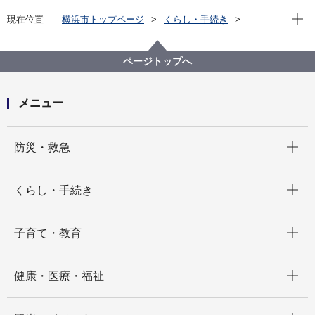
現在位
現在位置
横浜市トップページ
くらし・手続き
市民協働・学び
人権
人権施策推進事業
同和問題に関する取組
ページトップへ
メニュー
開く
防災・救急
開く
くらし・手続き
開く
子育て・教育
開く
健康・医療・福祉
開く