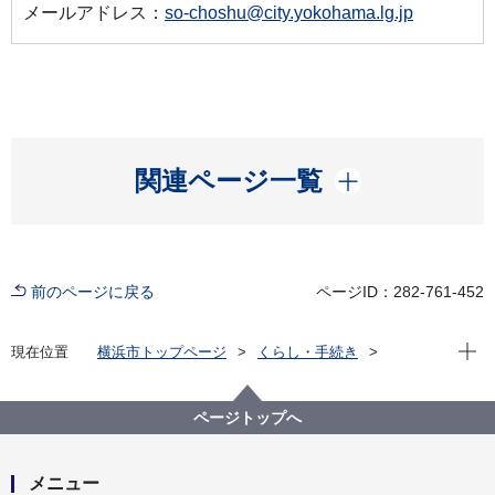
メールアドレス：
so-choshu@city.yokohama.lg.jp
開く
関連ページ一覧
前のページに戻る
ページID：282-761-452
現在位
現在位置
横浜市トップページ
くらし・手続き
戸籍・税・保険
税金
市税の納付・相談
納税にお困りの場合は
納期限の延長
ページトップへ
メニュー