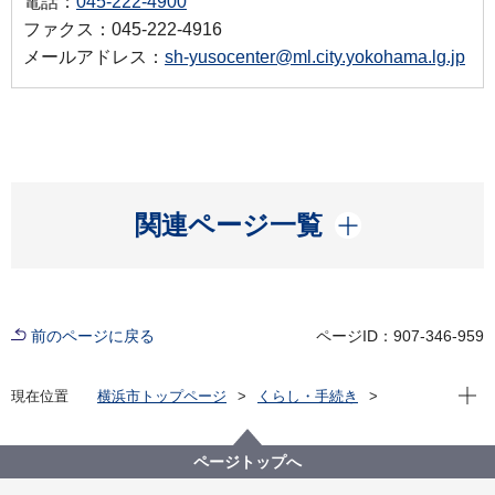
電話：
045-222-4900
ファクス：045-222-4916
メールアドレス：
sh-yusocenter@ml.city.yokohama.lg.jp
開く
関連ページ一覧
前のページに戻る
ページID：907-346-959
現在位
現在位置
横浜市トップページ
くらし・手続き
戸籍・税・保険
届出・証明（戸籍・住民票など）
戸籍・住民票・印鑑登録・マイナンバーカード
ページトップへ
戸籍・住民票・印鑑登録などの証明発行