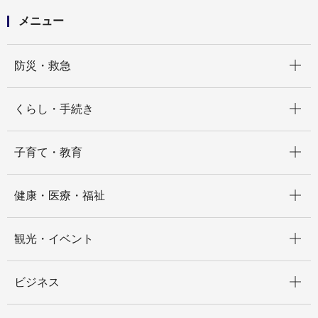
戸籍の附票の写し
戸籍の附票の写しを郵送請求する
メニュー
開く
防災・救急
開く
くらし・手続き
開く
子育て・教育
開く
健康・医療・福祉
開く
観光・イベント
開く
ビジネス
開く