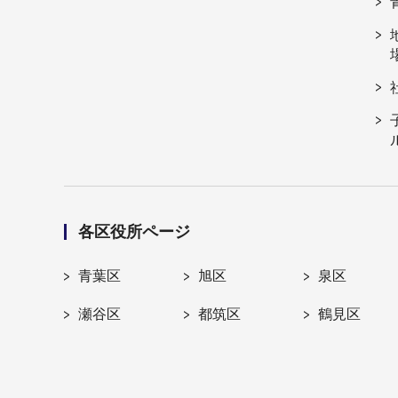
各区役所ページ
青葉区
旭区
泉区
瀬谷区
都筑区
鶴見区