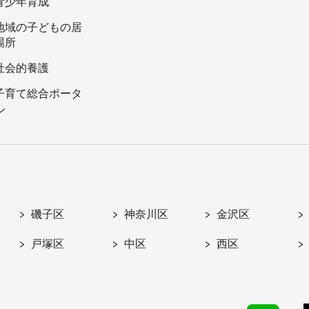
青少年育成
地域の子どもの居
場所
社会的養護
子育て総合ポータ
ル
磯子区
神奈川区
金沢区
戸塚区
中区
西区