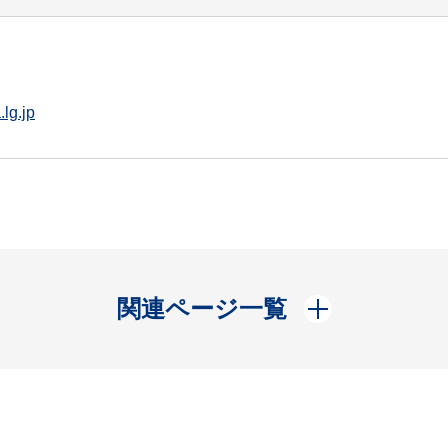
lg.jp
開く
関連ページ一覧