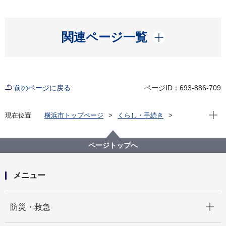
開く
関連ページ一覧
前のページに戻る
ページID：693-886-709
現在位
現在位置
横浜市トップページ
くらし・手続き
戸籍・税・保険
届出・証明（戸籍・住民票など）
住居表示
住居表示実施状況
ページトップへ
横浜市の町名一覧（令和６年９月２日現在）
メニュー
開く
防災・救急