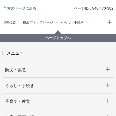
前のページに戻る
ページID：548-470-382
現在位
現在位置
横浜市トップページ
くらし・手続き
戸籍・税・保険
届出・証明（戸籍・住民票など）
住居表示
住居表示実施状況
ページトップへ
住居表示実施地区旧新対照表（中区・西区・保土ケ谷
区・緑区・南区）
メニュー
開く
防災・救急
開く
くらし・手続き
開く
子育て・教育
開く