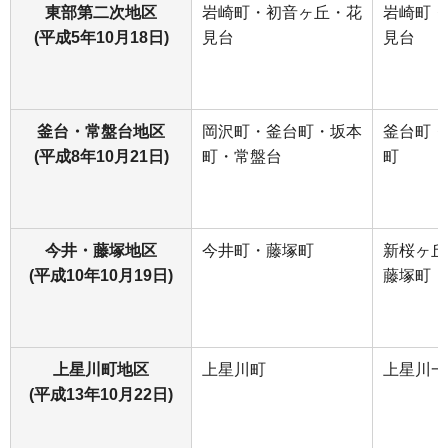
東部第二次地区
岩崎町・初音ヶ丘・花
岩崎町・
(平成5年10月18日)
見台
見台
釜台・常盤台地区
岡沢町・釜台町・坂本
釜台町・
(平成8年10月21日)
町・常盤台
町
今井・藤塚地区
今井町・藤塚町
新桜ヶ丘
(平成10年10月19日)
藤塚町
上星川町地区
上星川町
上星川一
(平成13年10月22日)