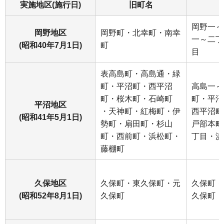
実施地区(施行日)
旧町名
岡野一～
岡野地区
岡野町・北幸町・南幸
一～二丁
(昭和40年7月1日)
町
目
表高島町・高島通・緑
町・平沼町・西平沼
高島一～
町・桜木町・石崎町
町・平沼
平沼地区
・天神町・紅梅町・伊
西平沼町
(昭和41年5月1日)
勢町・扇田町・杉山
戸部本町
町・西前町・浜松町・
丁目・浜
藤棚町
久保地区
久保町・東久保町・元
久保町・
(昭和52年8月1日)
久保町
久保町