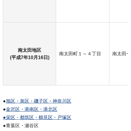
南太田地区
南太田町１～４丁目
南太田一
(平成7年10月16日)
●
旭区・泉区・磯子区・神奈川区
●
金沢区・港南区・港北区
●栄区・都筑区・鶴見区・戸塚区
●青葉区・瀬谷区