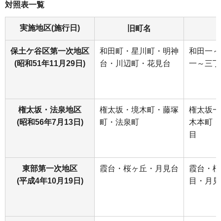
対照表一覧
実施地区(施行日)
旧町名
保土ケ谷区第一次地区
和田町・星川町・明神
和田一～
(昭和51年11月29日)
台・川辺町・花見台
一～三丁
権太坂・法泉地区
権太坂・境木町・藤塚
権太坂一
(昭和56年7月13日)
町・法泉町
木本町・
目
東部第一次地区
霞台・桜ヶ丘・月見台
霞台・桜
(平成4年10月19日)
目
・月見