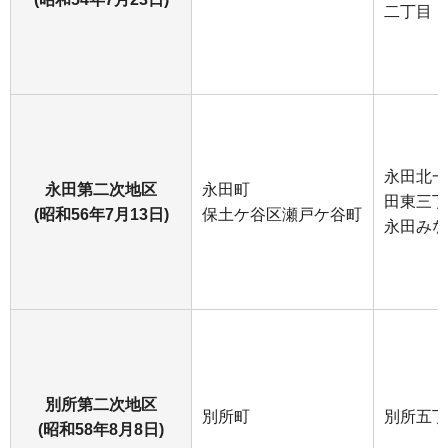
二丁目
永田北一
永田第二次地区
永田町
田東三丁
(昭和56年7月13日)
保土ケ谷区瀬戸ケ谷町
永田みな
別所第二次地区
別所町
別所五丁
(昭和58年8月8日)