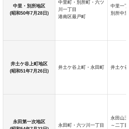
中里町・別所町・六ツ
中里・別所地区
中里一丁
川一丁目
(昭和50年7月28日)
別所中里
港南区最戸町
井土ケ谷上町地区
井土ケ谷上町・永田町
井土ケ谷
(昭和51年7月26日)
永田山王
永田第一次地区
永田町・六ツ川一丁目
～二丁目
(昭和54年7月23日)