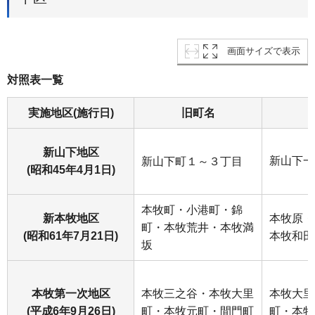
画面サイズで表示
対照表一覧
実施地区(施行日)
旧町名
新山下地区
新山下一
新山下町１～３丁目
(昭和45年4月1日)
本牧町・小港町・錦
新本牧地区
本牧原・
町・本牧荒井・本牧満
(昭和61年7月21日)
本牧和田
坂
本牧第一次地区
本牧三之谷・本牧大里
本牧大里
(平成6年9月26日)
町・本牧元町・間門町
町・本牧