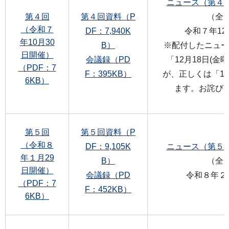
ニュース（第４号）
第４回
第４回資料（P
（全
（令和７
DF：7,940K
令和７年12
年10月30
B）
※配付したニュー
日開催）
会議録（PD
「12月18日(
（PDF：7
F：395KB）
が、正しくは「12
6KB）
ます。お詫び
第５回
第５回資料（P
（令和８
DF：9,105K
ニュース（第５号）
年１月29
B）
（全
日開催）
会議録（PD
令和８年２
（PDF：7
F：452KB）
6KB）