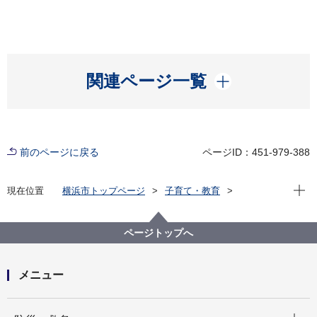
開く
関連ページ一覧
前のページに戻る
ページID：451-979-388
現在位
現在位置
横浜市トップページ
子育て・教育
学校・教育
教育に関する施策・取組
横浜市立小・中学校の通学区域制度及び学校規模の適
正化
ページトップへ
不足教室対策「青木小学校（神奈川区）」
メニュー
開く