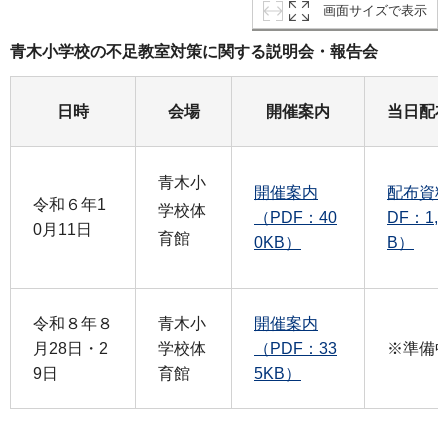
画面サイズで表示
青木小学校の不足教室対策に関する説明会・報告会
日時
会場
開催案内
当日配
青木小
開催案内
配布資料
令和６年1
学校体
（PDF：40
DF：1,7
0月11日
育館
0KB）
B）
令和８年８
青木小
開催案内
月28日・2
学校体
（PDF：33
※準備
9日
育館
5KB）