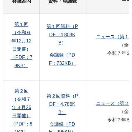
会議案内
資料・会議録
第１回
第１回資料（P
（令和６
DF：4,803K
ニュース（第１号）
年12月12
B）
（全
日開催）
令和７年２
会議録（PD
（PDF：7
F：732KB）
9KB）
第２回
第２回資料（P
（令和７
ニュース（第２号）
DF：4,786K
年３月26
（全
B）
日開催）
令和７年５
（PDF：8
会議録（PD
F：399KB）