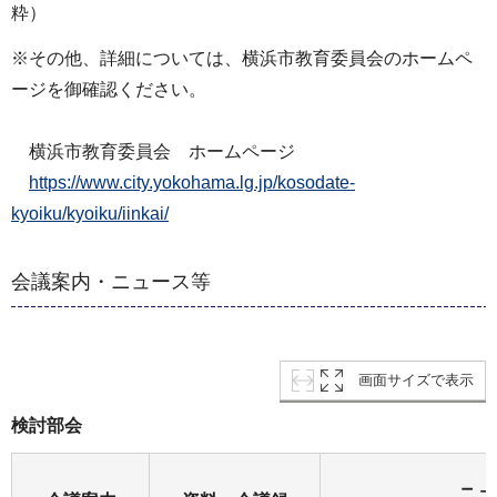
粋）
※その他、詳細については、横浜市教育委員会のホームペ
ージを御確認ください。
横浜市教育委員会 ホームページ
https://www.city.yokohama.lg.jp/kosodate-
kyoiku/kyoiku/iinkai/
会議案内・ニュース等
画面サイズで表示
検討部会
ニュ