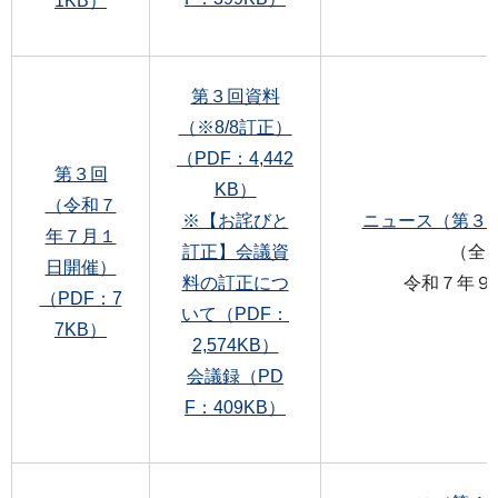
1KB）
第３回資料
（※8/8訂正）
（PDF：4,442
第３回
KB）
（令和７
※【お詫びと
ニュース（第３号）
年７月１
訂正】会議資
（全
日開催）
料の訂正につ
令和７年９月
（PDF：7
いて（PDF：
7KB）
2,574KB）
会議録（PD
F：409KB）