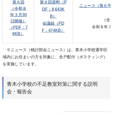
第６回
第６回資料（P
ニュース（第６号（
（令和８
DF：8,643K
年３月30
B）
（全
日開催）
会議録（PD
令和８年７
（PDF：7
F：474KB）
6KB）
※ニュース（検討部会ニュース）は、青木小学校通学区
域内にお住まいの方を対象に、全戸配付（ポスティング）
を実施しています。
青木小学校の不足教室対策に関する説明
会・報告会