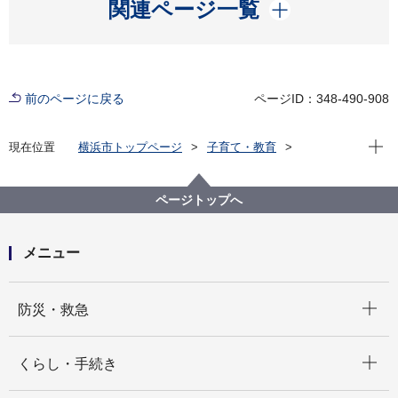
開く
関連ページ一覧
前のページに戻る
ページID：348-490-908
現在位
現在位置
横浜市トップページ
子育て・教育
子育て支援・相談
子ども・子育て支援新制度
請求事務に関する様式・要綱
請求事務に関する各種要綱・要領について（令和６年
ページトップへ
度）
メニュー
開く
防災・救急
開く
くらし・手続き