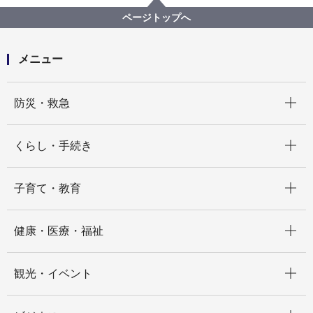
請求事務に関する様式・要綱
請求事務に関する各種様式・説明テキスト（令和８年
ページトップへ
度用）
メニュー
開く
防災・救急
開く
くらし・手続き
開く
子育て・教育
開く
健康・医療・福祉
開く
観光・イベント
開く