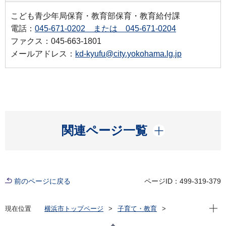
こども青少年局保育・教育部保育・教育給付課
電話：
045-671-0202 または 045-671-0204
ファクス：045-663-1801
メールアドレス：
kd-kyufu@city.yokohama.lg.jp
開く
関連ページ一覧
前のページに戻る
ページID：499-319-379
現在位
現在位置
横浜市トップページ
子育て・教育
子育て支援・相談
子ども・子育て支援新制度