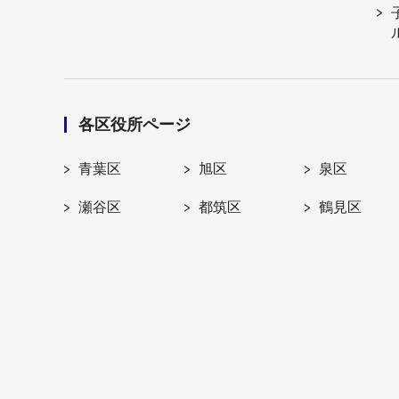
各区役所ページ
青葉区
旭区
泉区
瀬谷区
都筑区
鶴見区