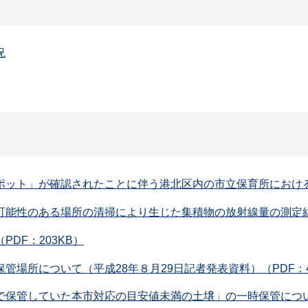
況
ポット」が確認されたことに伴う港北区内の市立保育所におけ
可能性のある場所の清掃により生じた集積物の放射線量の測定
DF：203KB）
場所について（平成28年８月29日記者発表資料）（PDF：4
保管していた本市対応の目安値未満の土壌」の一時保管について