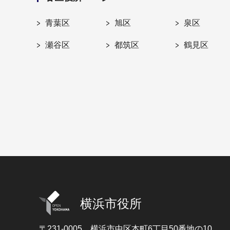
青葉区
旭区
泉区
瀬谷区
都筑区
鶴見区
横浜市役所
〒231-0005
横浜市中区本町6丁目50番地の10