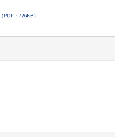
DF：726KB）