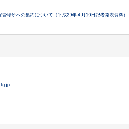
場所への集約について（平成29年４月10日記者発表資料）（P
lg.jp