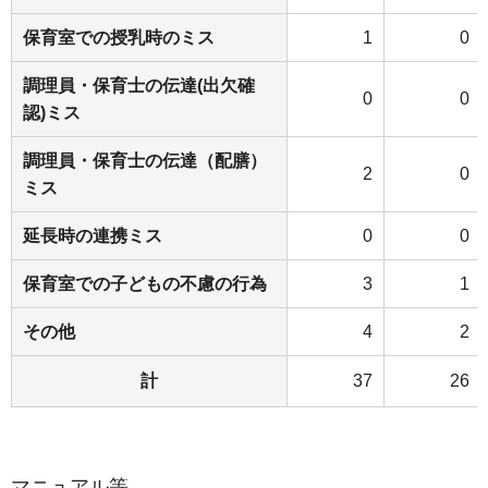
保育室での授乳時のミス
1
0
調理員・保育士の伝達(出欠確
0
0
認)ミス
調理員・保育士の伝達（配膳）
2
0
ミス
延長時の連携ミス
0
0
保育室での子どもの不慮の行為
3
1
その他
4
2
計
37
26
マニュアル等