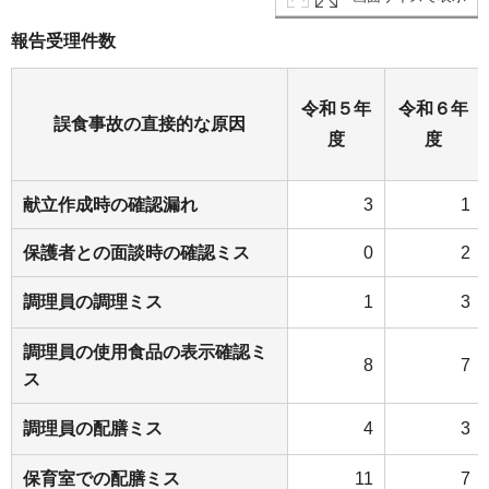
報告受理件数
令和５年
令和６年
誤食事故の直接的な原因
度
度
献立作成時の確認漏れ
3
1
保護者との面談時の確認ミス
0
2
調理員の調理ミス
1
3
調理員の使用食品の表示確認ミ
8
7
ス
調理員の配膳ミス
4
3
保育室での配膳ミス
11
7