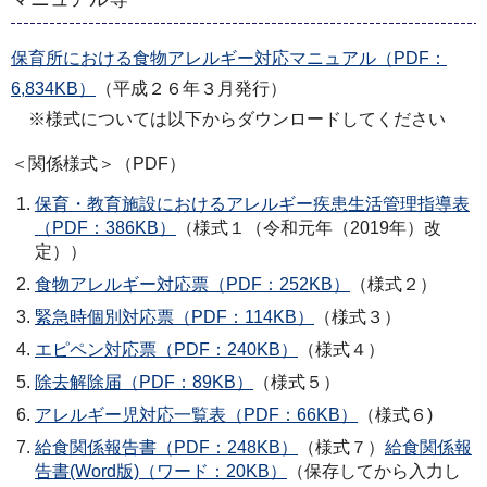
保育所における食物アレルギー対応マニュアル（PDF：
6,834KB）
（平成２６年３月発行）
※様式については以下からダウンロードしてください
＜関係様式＞（PDF）
保育・教育施設におけるアレルギー疾患生活管理指導表
（PDF：386KB）
（様式１（令和元年（2019年）改
定））
食物アレルギー対応票（PDF：252KB）
（様式２）
緊急時個別対応票（PDF：114KB）
（様式３）
エピペン対応票（PDF：240KB）
（様式４）
除去解除届（PDF：89KB）
（様式５）
アレルギー児対応一覧表（PDF：66KB）
（様式６)
給食関係報告書（PDF：248KB）
（様式７）
給食関係報
告書(Word版)（ワード：20KB）
（保存してから入力し