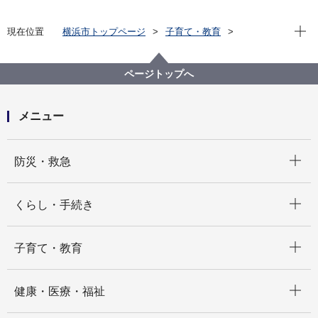
現在位
現在位置
横浜市トップページ
子育て・教育
保育・幼児教育
保育所・保育施設
保育所等の給食
保育所等の給食
保育所等の食物アレルギー対応
ページトップへ
メニュー
開く
防災・救急
開く
くらし・手続き
開く
子育て・教育
開く
健康・医療・福祉