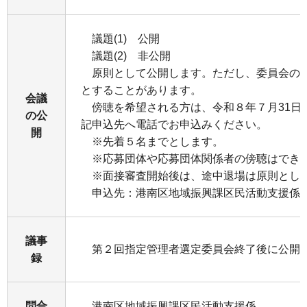
議題(1) 公開
議題(2) 非公開
原則として公開します。ただし、委員会の
とすることがあります。
会議
傍聴を希望される⽅は、令和８年７⽉31⽇(金
の公
記申込先へ電話でお申込みください。
開
※先着５名までとします。
※応募団体や応募団体関係者の傍聴はでき
※面接審査開始後は、途中退場は原則とし
申込先：港南区地域振興課区民活動支援係（045-
議事
第２回指定管理者選定委員会終了後に公開
録
問合
港南区地域振興課区⺠活動⽀援係