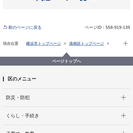
前のページに戻る
ページID：558-919-139
現在位
現在位置
横浜市トップページ
港南区トップページ
区政情報
指定管理者制度
募集案内
第５期 横浜市下野庭スポーツ会館指定管理者募集
ページトップへ
区のメニュー
開く
防災・防犯
開く
くらし・手続き
開く