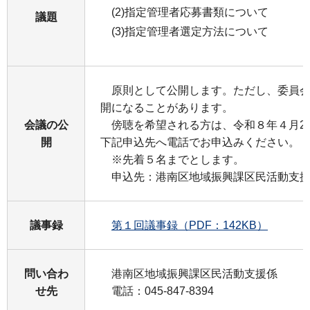
(2)指定管理者応募書類について
議題
(3)指定管理者選定方法について
原則として公開します。ただし、委員会
開になることがあります。
会議の公
傍聴を希望される⽅は、令和８年４⽉28⽇
開
下記申込先へ電話でお申込みください。
※先着５名までとします。
申込先：港南区地域振興課区民活動支援係（04
議事録
第１回議事録（PDF：142KB）
問い合わ
港南区地域振興課区⺠活動⽀援係
せ先
電話：045-847-8394