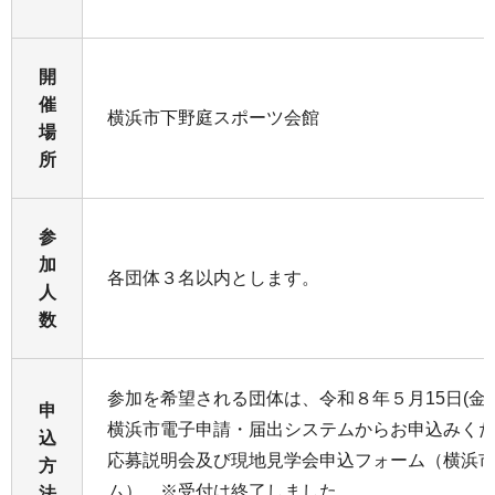
開
催
横浜市下野庭スポーツ会館
場
所
参
加
各団体３名以内とします。
人
数
参加を希望される団体は、令和８年５月15日(金曜
申
横浜市電子申請・届出システムからお申込みく
込
応募説明会及び現地見学会申込フォーム（横浜
方
ム） ※受付は終了しました。
法