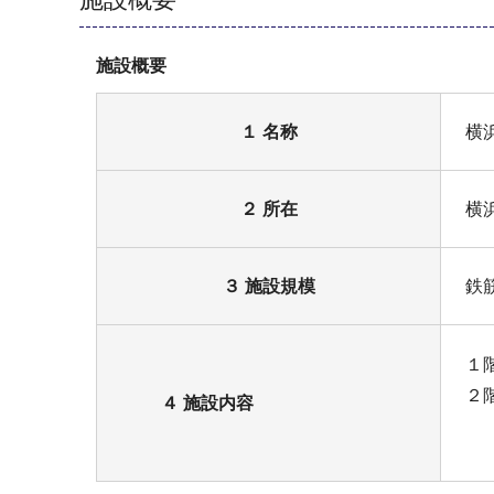
施設概要
１ 名称
横
２ 所在
横
３ 施設規模
鉄
１
２
４ 施設内容
中