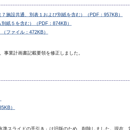
７施設共通、別表１および別紙を含む）（PDF：957KB）
紙５を含む）（PDF：874KB）
ファイル：472KB）
】、事業計画書記載要領を修正しました。
）
5KB）
金水準スライドの手引き」は旧版のため、削除しました。現在、