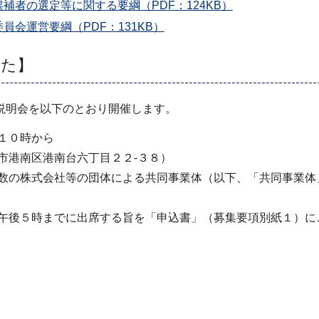
者の選定等に関する要綱（PDF：124KB）
会運営要綱（PDF：131KB）
した】
説明会を以下のとおり開催します。
１０時から
市港南区港南台六丁目２２-３８）
複数の株式会社等の団体による共同事業体（以下、「共同事業体
午後５時までに出席する旨を「申込書」（募集要項別紙１）にご記