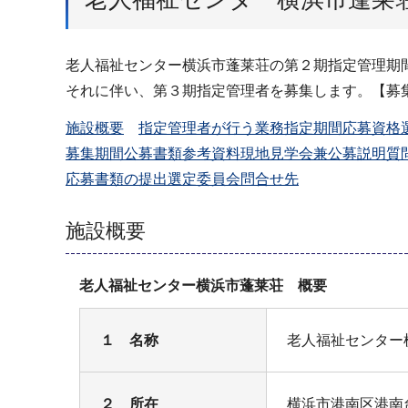
老人福祉センター横浜市蓬莱荘の第２期指定管理期
それに伴い、第３期指定管理者を募集します。【募
施設概要
指定管理者が行う業務
指定期間
応募資格
募集期間
公募書類
参考資料
現地見学会兼公募説明
質
応募書類の提出
選定委員会
問合せ先
施設概要
老人福祉センター横浜市蓬莱荘 概要
１ 名称
老人福祉センター
２ 所在
横浜市港南区港南