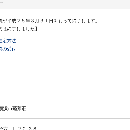
間が平成２８年３月３１日をもって終了します。
集は終了しました】
選定方法
問の受付
横浜市蓬莱荘
台六丁目２２-３８