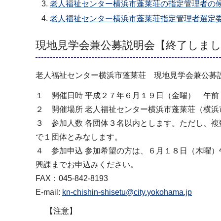
老人福祉センター横浜市蓬莱荘の指定管理者の候補
老人福祉センター横浜市蓬莱荘指定管理者選定委員
現地見学会兼公募説明会【終了しま
老人福祉センター横浜市蓬莱荘 現地見学会兼公募
１ 開催日時 平成２７年６月１９日（金曜） 午前
２ 開催場所 老人福祉センター横浜市蓬莱荘（横浜
３ 参加人数 各団体３名以内とします。ただし、
で１団体とみなします。
４ 参加申込 参加希望の方は、６月１８日（木曜）
興課までお申込みください。
FAX：045-842-8193
E-mail:
kn-chishin-shisetu@city.yokohama.jp
【注意】