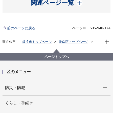
開く
関連ページ一覧
前のページに戻る
ページID：505-940-174
現在位
現在位置
横浜市トップページ
港南区トップページ
くらし・手続き
市民協働・学び
学び
読書
令和６年度港南区読書活動推進事業の紹介
ページトップへ
区のメニュー
開く
防災・防犯
開く
くらし・手続き