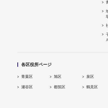
各区役所ページ
青葉区
旭区
泉区
瀬谷区
都筑区
鶴見区