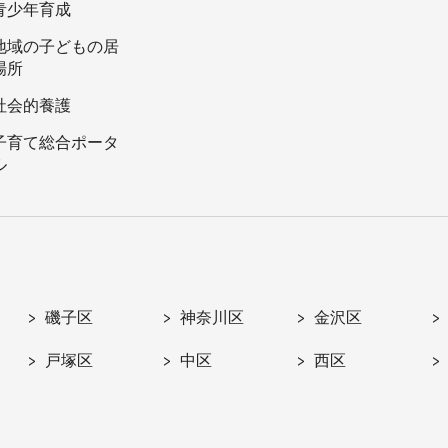
青少年育成
地域の子どもの居
場所
社会的養護
子育て総合ポータ
ル
磯子区
神奈川区
金沢区
戸塚区
中区
西区