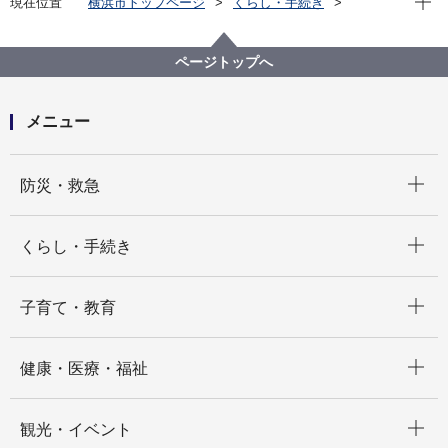
現在位置
横浜市トップページ
くらし・手続き
市民協働・学び
図書館
各図書館
移動図書館「はまかぜ号」
巡回情報
熱中症警戒アラートまたは熱中症特別警戒アラート発
ページトップへ
表日は巡回を中止します（移動図書館はまかぜ号）
メニュー
開く
防災・救急
開く
くらし・手続き
開く
子育て・教育
開く
健康・医療・福祉
開く
観光・イベント